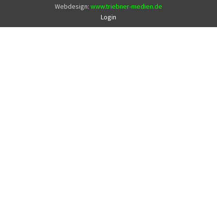
Webdesign:
www.triebner-medien.de
Login